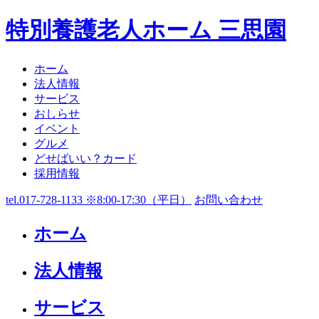
特別養護老人ホーム 三思園
ホーム
法人情報
サービス
おしらせ
イベント
グルメ
どせばいい？カード
採用情報
tel.017-728-1133 ※8:00-17:30（平日）
お問い合わせ
ホーム
法人情報
サービス