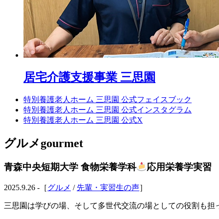
居宅介護支援事業 三思園
特別養護老人ホーム 三思園 公式フェイスブック
特別養護老人ホーム 三思園 公式インスタグラム
特別養護老人ホーム 三思園 公式X
グルメ
gourmet
青森中央短期大学 食物栄養学科
応用栄養学実習
2025.9.26 -［
グルメ
/
先輩・実習生の声
］
三思園は学びの場、そして多世代交流の場としての役割も担