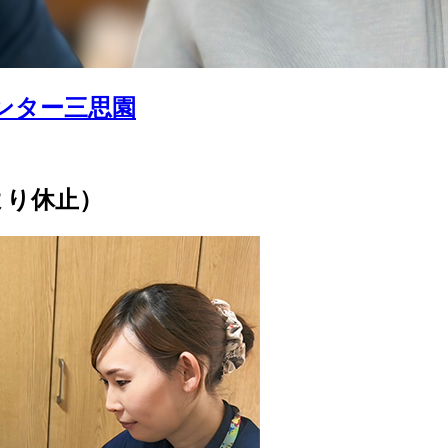
ンター三思園
1より休止）