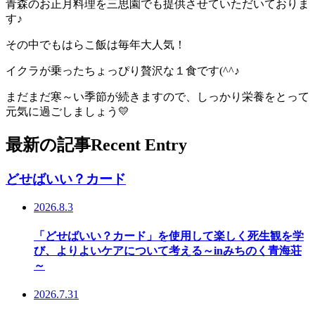
青森のお正月料理を三思園でも提供させていただいておりま
す♪
その中でもはらこ飯は毎年大人気！
イクラが乗ったちょっぴり贅沢な１食です(^^♪
まだまだ寒～い季節が続きますので、しっかり栄養をとって
元気に過ごしましょう💛
最新の記事
Recent Entry
どせばいい？カード
2026.8.3
「どせばいい？カード」を使用して楽しく死生観を学
び、よりよいケアについて考える～inみちのく青海荘
～
2026.7.31