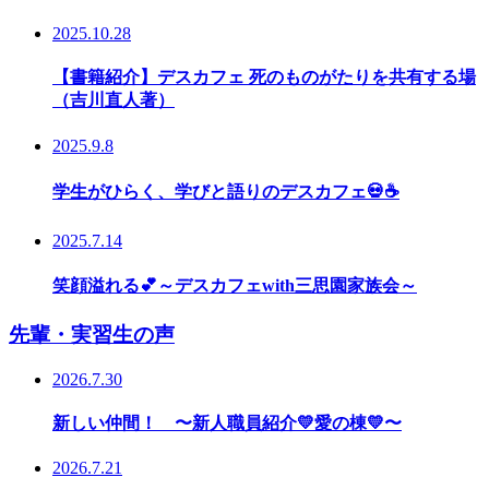
2025.10.28
【書籍紹介】デスカフェ 死のものがたりを共有する場
（吉川直人著）
2025.9.8
学生がひらく、学びと語りのデスカフェ💀☕
2025.7.14
笑顔溢れる💕～デスカフェwith三思園家族会～
先輩・実習生の声
2026.7.30
新しい仲間！ 〜新人職員紹介💛愛の棟💛〜
2026.7.21