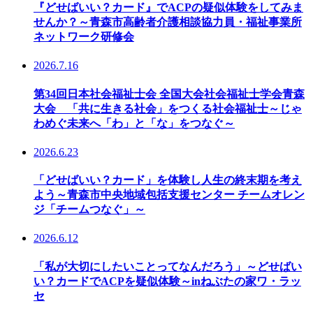
『どせばいい？カード』でACPの疑似体験をしてみま
せんか？～青森市高齢者介護相談協力員・福祉事業所
ネットワーク研修会
2026.7.16
第34回日本社会福祉士会 全国大会社会福祉士学会青森
大会 「共に生きる社会」をつくる社会福祉士～じゃ
わめぐ未来へ「わ」と「な」をつなぐ～
2026.6.23
「どせばいい？カード」を体験し人生の終末期を考え
よう～青森市中央地域包括支援センター チームオレン
ジ「チームつなぐ」～
2026.6.12
「私が大切にしたいことってなんだろう」～どせばい
い？カードでACPを疑似体験～inねぶたの家ワ・ラッ
セ