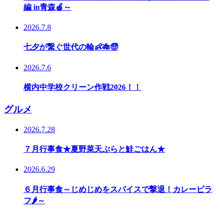
編 in青森🍎～
2026.7.8
七夕が繋ぐ世代の輪👶🎋🧓
2026.7.6
横内中学校クリーン作戦2026！！
グルメ
2026.7.28
７月行事食★夏野菜天ぷらと鮭ごはん★
2026.6.29
６月行事食～じめじめをスパイスで撃退！カレーピラ
フ🌶～