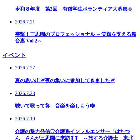
令和８年度 第3回 有償学生ボランティア大募集☺
2026.7.21
突撃！三思園のプロフェッショナル ～笑顔を支える舞
台裏 Vol.2～
イベント
2026.7.27
夏の思い出🎆夜の集いに参加してきました🎆
2026.7.23
聴いて歌って🎤 音楽を楽しもう🎼
2026.7.10
介護の魅力発信♡介護系インフルエンサー「はたつ
ん」さんが三思園に来訪❢❢ ～旅する介護士 東北