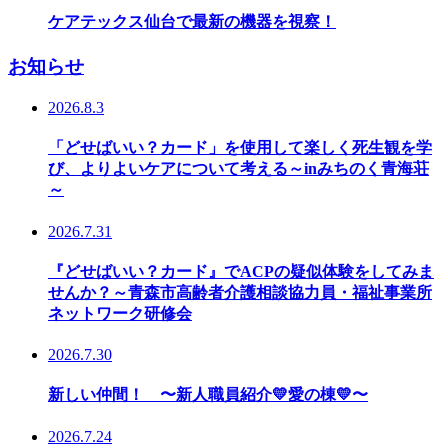
ケアテックス仙台で最新の機器を視察！
お知らせ
2026.8.3
「どせばいい？カード」を使用して楽しく死生観を学
び、よりよいケアについて考える～inみちのく青海荘
～
2026.7.31
『どせばいい？カード』でACPの疑似体験をしてみま
せんか？～青森市高齢者介護相談協力員・福祉事業所
ネットワーク研修会
2026.7.30
新しい仲間！ 〜新人職員紹介💛愛の棟💛〜
2026.7.24