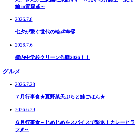
編 in青森🍎～
2026.7.8
七夕が繋ぐ世代の輪👶🎋🧓
2026.7.6
横内中学校クリーン作戦2026！！
グルメ
2026.7.28
７月行事食★夏野菜天ぷらと鮭ごはん★
2026.6.29
６月行事食～じめじめをスパイスで撃退！カレーピラ
フ🌶～