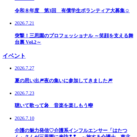
令和８年度 第3回 有償学生ボランティア大募集☺
2026.7.21
突撃！三思園のプロフェッショナル ～笑顔を支える舞
台裏 Vol.2～
イベント
2026.7.27
夏の思い出🎆夜の集いに参加してきました🎆
2026.7.23
聴いて歌って🎤 音楽を楽しもう🎼
2026.7.10
介護の魅力発信♡介護系インフルエンサー「はたつ
ん」さんが三思園に来訪❢❢ ～旅する介護士 東北