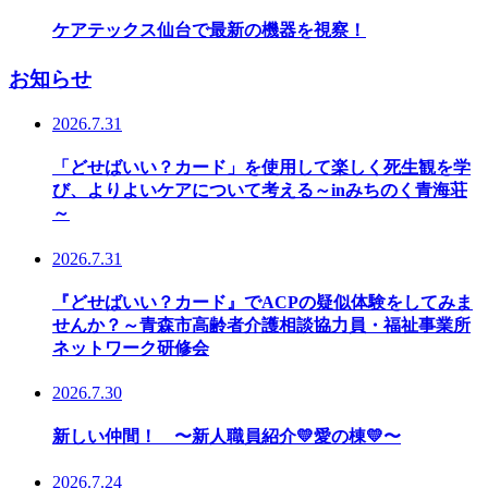
ケアテックス仙台で最新の機器を視察！
お知らせ
2026.7.31
「どせばいい？カード」を使用して楽しく死生観を学
び、よりよいケアについて考える～inみちのく青海荘
～
2026.7.31
『どせばいい？カード』でACPの疑似体験をしてみま
せんか？～青森市高齢者介護相談協力員・福祉事業所
ネットワーク研修会
2026.7.30
新しい仲間！ 〜新人職員紹介💛愛の棟💛〜
2026.7.24