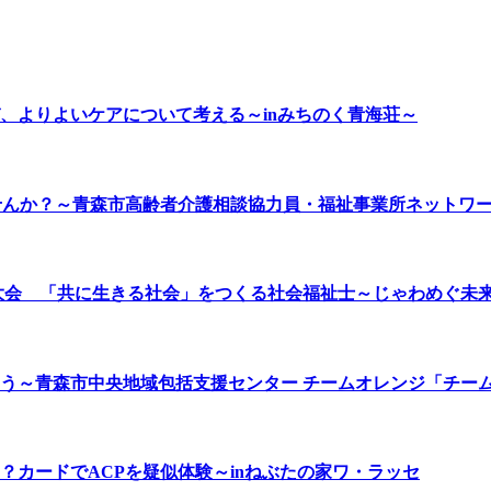
、よりよいケアについて考える～inみちのく青海荘～
せんか？～青森市高齢者介護相談協力員・福祉事業所ネットワ
森大会 「共に生きる社会」をつくる社会福祉士～じゃわめぐ未
う～青森市中央地域包括支援センター チームオレンジ「チー
カードでACPを疑似体験～inねぶたの家ワ・ラッセ