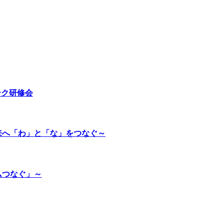
ーク研修会
来へ「わ」と「な」をつなぐ～
ムつなぐ」～