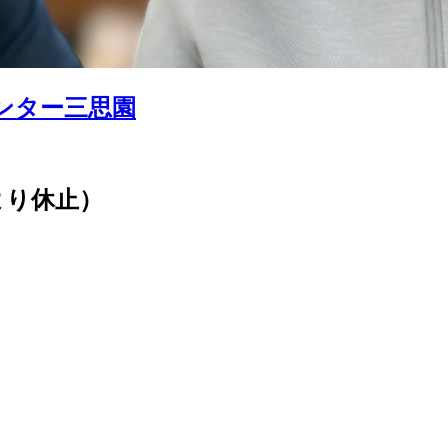
ンター三思園
1より休止）