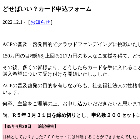
どせばいい？カード申込フォーム
2022.12.1 -［
お知らせ
］
ACPの普及・啓発目的でクラウドファンデイングに挑戦いたしま
150万円の目標額を上回る217万円の多大なご支援を得て、
その後、多くの皆様より、どうしたらカードを手に入れること
購入希望について受け付けを開始いたしました。
ACPの普及啓発の目的を有しながらも、社会福祉法人の性
います。
何卒、主旨をご理解の上、お申し込みいだだきたいと思いま
尚、
R５年３月３１日を締め切り
とし、
申込数２００セット
【R5年4月20日　 追記報告】
目標としておりました２００セットには到達することができませんでした。