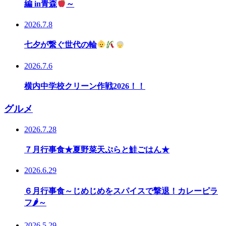
編 in青森
～
2026.7.8
七夕が繋ぐ世代の輪
2026.7.6
横内中学校クリーン作戦2026！！
グルメ
2026.7.28
７月行事食★夏野菜天ぷらと鮭ごはん★
2026.6.29
６月行事食～じめじめをスパイスで撃退！カレーピラ
フ🌶～
2026.5.29