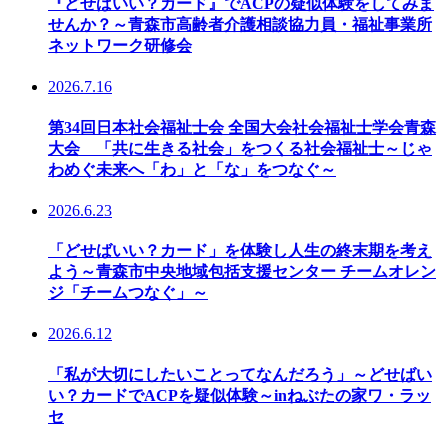
『どせばいい？カード』でACPの疑似体験をしてみま
せんか？～青森市高齢者介護相談協力員・福祉事業所
ネットワーク研修会
2026.7.16
第34回日本社会福祉士会 全国大会社会福祉士学会青森
大会 「共に生きる社会」をつくる社会福祉士～じゃ
わめぐ未来へ「わ」と「な」をつなぐ～
2026.6.23
「どせばいい？カード」を体験し人生の終末期を考え
よう～青森市中央地域包括支援センター チームオレン
ジ「チームつなぐ」～
2026.6.12
「私が大切にしたいことってなんだろう」～どせばい
い？カードでACPを疑似体験～inねぶたの家ワ・ラッ
セ