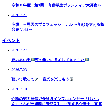
令和８年度 第3回 有償学生ボランティア大募集☺
2026.7.21
突撃！三思園のプロフェッショナル ～笑顔を支える舞
台裏 Vol.2～
イベント
2026.7.27
夏の思い出
夜の集いに参加してきました
2026.7.23
聴いて歌って
音楽を楽しもう
2026.7.10
介護の魅力発信♡介護系インフルエンサー「はたつ
ん」さんが三思園に来訪❢❢ ～旅する介護士 東北