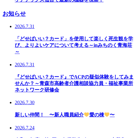
お知らせ
2026.7.31
「どせばいい？カード」を使用して楽しく死生観を学
び、よりよいケアについて考える～inみちのく青海荘
～
2026.7.31
『どせばいい？カード』でACPの疑似体験をしてみま
せんか？～青森市高齢者介護相談協力員・福祉事業所
ネットワーク研修会
2026.7.30
新しい仲間！ 〜新人職員紹介
愛の棟
〜
2026.7.24