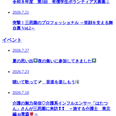
令和８年度 第3回 有償学生ボランティア大募集☺
2026.7.21
突撃！三思園のプロフェッショナル ～笑顔を支える舞
台裏 Vol.2～
イベント
2026.7.27
夏の思い出
夜の集いに参加してきました
2026.7.23
聴いて歌って
音楽を楽しもう
2026.7.10
介護の魅力発信♡介護系インフルエンサー「はたつ
ん」さんが三思園に来訪❢❢ ～旅する介護士 東北
編 in青森
～