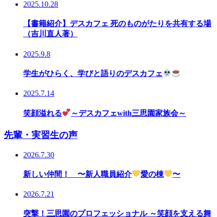
2025.10.28
【書籍紹介】デスカフェ 死のものがたりを共有する場
（吉川直人著）
2025.9.8
学生がひらく、学びと語りのデスカフェ
2025.7.14
笑顔溢れる
～デスカフェwith三思園家族会～
先輩・実習生の声
2026.7.30
新しい仲間！ 〜新人職員紹介
愛の棟
〜
2026.7.21
突撃！三思園のプロフェッショナル ～笑顔を支える舞