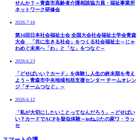
せんか？～青森市高齢者介護相談協力員・福祉事業所
ネットワーク研修会
2026.7.16
第34回日本社会福祉士会 全国大会社会福祉士学会青森
大会 「共に生きる社会」をつくる社会福祉士～じゃ
わめぐ未来へ「わ」と「な」をつなぐ～
2026.6.23
「どせばいい？カード」を体験し人生の終末期を考え
よう～青森市中央地域包括支援センター チームオレン
ジ「チームつなぐ」～
2026.6.12
「私が大切にしたいことってなんだろう」～どせばい
い？カードでACPを疑似体験～inねぶたの家ワ・ラッ
セ
スマート介護