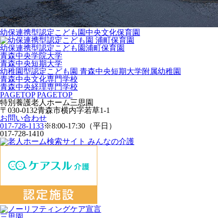
幼保連携型認定こども園
中央文化保育園
幼保連携型認定こども園
浦町保育園
青森中央学院大学
青森中央短期大学
幼稚園型認定こども園 青森中央短期大学附属幼稚園
青森中央文化専門学校
青森中央経理専門学校
PAGETOP
PAGETOP
特別養護老人ホーム
三思園
〒030-0132青森市横内字若草1-1
お問い合わせ
017-728-1133
※8:00-17:30（平日）
017-728-1410
三思園